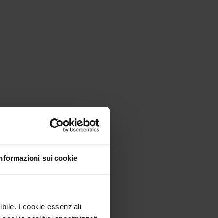
 le valutazioni (603)
Informazioni sui cookie
26 a 20/07/26
8
ibile. I cookie essenziali
 cookie analitici anonimizzati