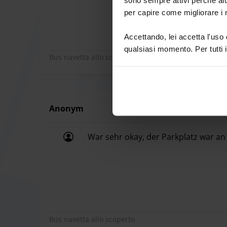
per capire come migliorare i n
Accettando, lei accetta l'uso
qualsiasi momento. Per tutti i
Bus navetta allo scoperto
Anonym
War sehr okay, der Parkplatz war an
War sehr okay, der Parkplatz war an
Bus navetta allo scoperto