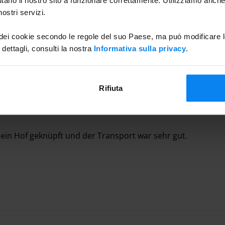
ostri servizi.
 dei cookie secondo le regole del suo Paese, ma può modificare l
 dettagli, consulti la nostra
Informativa sulla privacy
.
Rifiuta
Parcheggio da 10/07/2
 ein Hof geknüpft und der Transport war sehr gut.
 ein Hof geknüpft und der Transport war sehr gut.