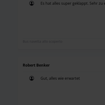
Es hat alles super geklappt. Sehr zu
Es hat alles super geklappt. Sehr zu
Bus navetta allo scoperto
Robert Benker
Gut, alles wie erwartet
Gut, alles wie erwartet