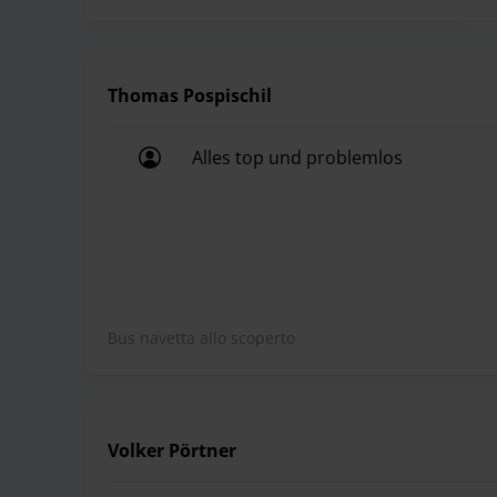
Thomas Pospischil
Alles top und problemlos
Alles top und problemlos
Bus navetta allo scoperto
Volker Pörtner