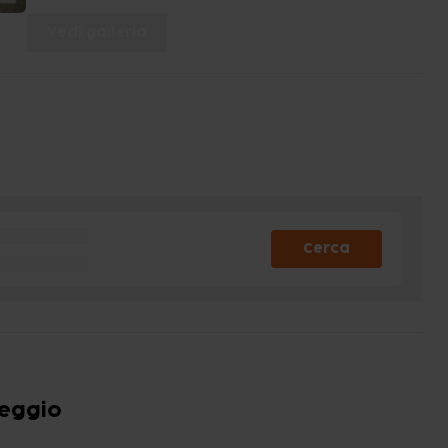
Vedi galleria
Cerca
heggio