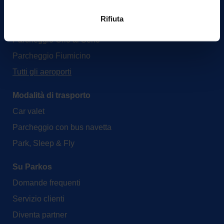
Aeroporti
Rifiuta
Parcheggio Malpensa
Parcheggio Orio al Serio
Parcheggio Fiumicino
Tutti gli aeroporti
Modalità di trasporto
Car valet
Parcheggio con bus navetta
Park, Sleep & Fly
Su Parkos
Domande frequenti
Servizio clienti
Diventa partner