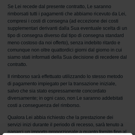
Se Lei recede dal presente contratto, Le saranno
rimborsati tutti i pagamenti che abbiamo ricevuto da Lei,
compresi i costi di consegna (ad eccezione dei costi
supplementari derivanti dalla Sua eventuale scelta di un
tipo di consegna diverso dal tipo di consegna standard
meno costoso da noi offerto), senza indebito ritardo e
comunque non oltre quattordici giorni dal giorno in cui
siamo stati informati della Sua decisione di recedere dal
contratto.
Il rimborso sarà effettuato utilizzando lo stesso metodo
di pagamento impiegato per la transazione iniziale,
salvo che sia stato espressamente concordato
diversamente; in ogni caso, non Le saranno addebitati
costi a conseguenza del rimborso.
Qualora Lei abbia richiesto che la prestazione dei
servizi inizi durante il periodo di recesso, sarà tenuto a
pagarci un importo proporzionale a quanto fornito fino al