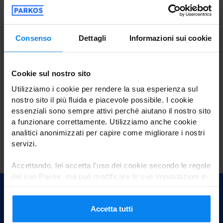
momento in cui ci ha comunicato il recesso dal presente
contratto, rispetto all’insieme delle prestazioni previste
dal contratto.
Consenso
Dettagli
Informazioni sui cookie
Il diritto di recesso non si applica ai contratti aventi ad
oggetto la prestazione di servizi relativi all’alloggio per
Cookie sul nostro sito
finalità diverse da quelle abitative, al trasporto di beni, al
noleggio di autoveicoli, alla ristorazione o a servizi
Utilizziamo i cookie per rendere la sua esperienza sul
connessi ad attività del tempo libero, qualora il contratto
nostro sito il più fluida e piacevole possibile. I cookie
essenziali sono sempre attivi perché aiutano il nostro sito
preveda una data o un periodo specifico di esecuzione.
a funzionare correttamente. Utilizziamo anche cookie
Scarica il modulo di recesso
analitici anonimizzati per capire come migliorare i nostri
servizi.
Accettando, lei accetta l'uso dei cookie secondo le regole
del suo Paese, ma può modificare le sue impostazioni in
qualsiasi momento. Per tutti i dettagli, consulti la nostra
Informativa sulla privacy
.
Accetta tutti