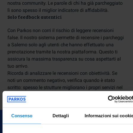
nostra community. Le parole di chi ha già parcheggiato
lì sono spesso il miglior indicatore di affidabilità.
Solo feedback autentici
Con Parkos non corri il rischio di leggere recensioni
false. Il nostro sistema permette di recensire i parcheggi
a Salerno solo agli utenti che hanno effettuato una
prenotazione tramite la nostra piattaforma. Questo ti
assicura la massima trasparenza su cosa aspettarti al
tuo arrivo.
Ricorda di analizzare le recensioni con obiettività. Se
noti un commento negativo, verifica quando è stato
scritto: spesso le strutture migliorano i propri servizi nel
tempo grazie ai feedback ricevuti. Dai sempre priorità
alle esperienze più attuali.
Consenso
Dettagli
Informazioni sui cooki