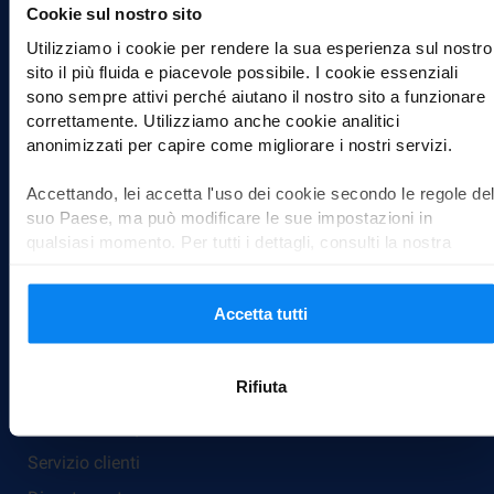
Cookie sul nostro sito
Aeroporti
Utilizziamo i cookie per rendere la sua esperienza sul nostro
sito il più fluida e piacevole possibile. I cookie essenziali
Parcheggio Malpensa
sono sempre attivi perché aiutano il nostro sito a funzionare
Parcheggio Orio al Serio
correttamente. Utilizziamo anche cookie analitici
anonimizzati per capire come migliorare i nostri servizi.
Parcheggio Fiumicino
Tutti gli aeroporti
Accettando, lei accetta l'uso dei cookie secondo le regole del
suo Paese, ma può modificare le sue impostazioni in
Modalità di trasporto
qualsiasi momento. Per tutti i dettagli, consulti la nostra
Informativa sulla privacy
.
Car valet
Parcheggio con bus navetta
Accetta tutti
Park, Sleep & Fly
Rifiuta
Su Parkos
Domande frequenti
Servizio clienti