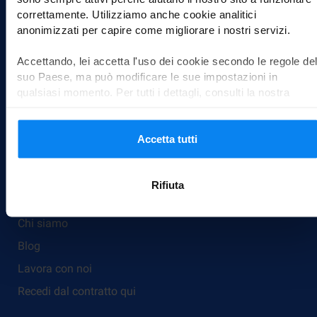
correttamente. Utilizziamo anche cookie analitici
anonimizzati per capire come migliorare i nostri servizi.
Modalità di trasporto
Car valet
Accettando, lei accetta l'uso dei cookie secondo le regole del
Parcheggio con bus navetta
suo Paese, ma può modificare le sue impostazioni in
qualsiasi momento. Per tutti i dettagli, consulti la nostra
Park, Sleep & Fly
Informativa sulla privacy
.
Su Parkos
Accetta tutti
Domande frequenti
Servizio clienti
Rifiuta
Diventa partner
Chi siamo
Blog
Lavora con noi
Recedi dal contratto qui