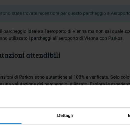
sono state trovate recensioni per questo parcheggio a Aeroport
il parcheggio ideale all'aeroporto di Vienna ma non sai quale sceg
nno utilizzato i parcheggi all'aeroporto di Vienna con Parkos.
tazioni attendibili
ensioni di Parkos sono autentiche al 100% e verificate. Solo col
e una valutazione del parcheggio utilizzato. Esplora le esperienze
ensioni possono variare e non tutte saranno positive. È important
 offrono una visione attuale e affidabile dell'esperienza.
Dettagli