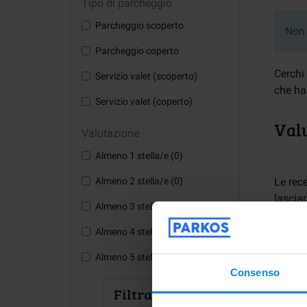
Tipo di parcheggio
Parcheggio scoperto
Non 
Parcheggio coperto
Cerchi 
Servizio valet (scoperto)
che ha
Servizio valet (coperto)
Valu
Valutazione
Almeno 1 stella/e (0)
Almeno 2 stella/e (0)
Le rec
lasciar
Almeno 3 stella/e (0)
Le rec
recenti
Almeno 4 stella/e (0)
Almeno 5 stella/e (0)
Consenso
Filtra i risultati