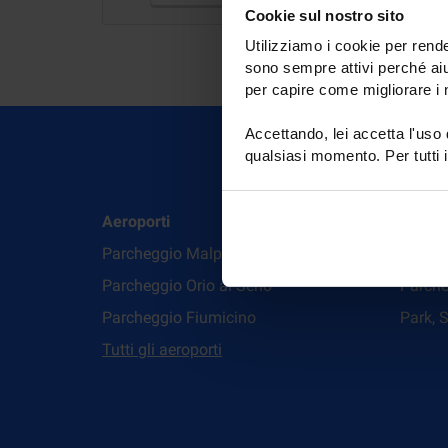
Cookie sul nostro sito
Utilizziamo i cookie per rende
sono sempre attivi perché aiu
per capire come migliorare i n
Accettando, lei accetta l'uso
qualsiasi momento. Per tutti i
Aeroporti
Modali
Parcheggio Malpensa
Car val
Parcheggio Orio al Serio
Parche
Parcheggio Fiumicino
Park, S
Tutti gli aeroporti