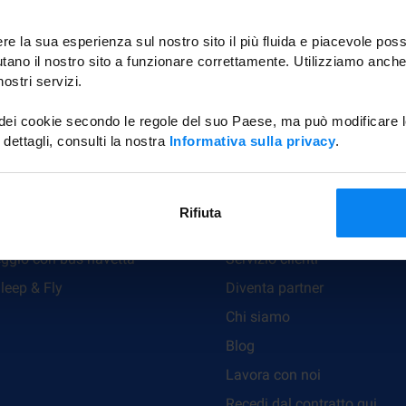
re la sua esperienza sul nostro sito il più fluida e piacevole poss
tano il nostro sito a funzionare correttamente. Utilizziamo anche
ostri servizi.
 dei cookie secondo le regole del suo Paese, ma può modificare l
 dettagli, consulti la nostra
Informativa sulla privacy
.
tà di trasporto
Su Parkos
Rifiuta
et
Domande frequenti
ggio con bus navetta
Servizio clienti
leep & Fly
Diventa partner
Chi siamo
Blog
Lavora con noi
Recedi dal contratto qui