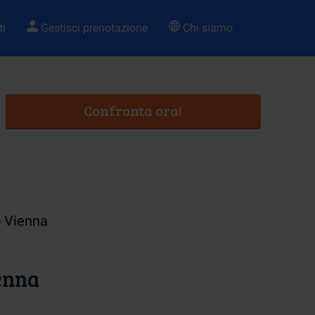
ti
Gestisci prenotazione
Chi siamo
Confronta ora!
o Vienna
enna