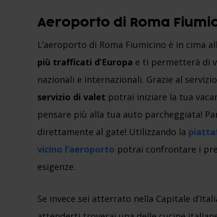
Aeroporto di Roma Fiumic
L’aeroporto di Roma Fiumicino è in cima al
più trafficati d’Europa
e ti permetterà di v
nazionali e internazionali. Grazie al servizi
servizio di valet
potrai iniziare la tua vac
pensare più alla tua auto parcheggiata! P
direttamente al gate! Utilizzando la
piatta
vicino l’aeroporto
potrai confrontare i pre
esigenze.
Se invece sei atterrato nella Capitale d’Ita
attenderti troverai una delle cucine italia