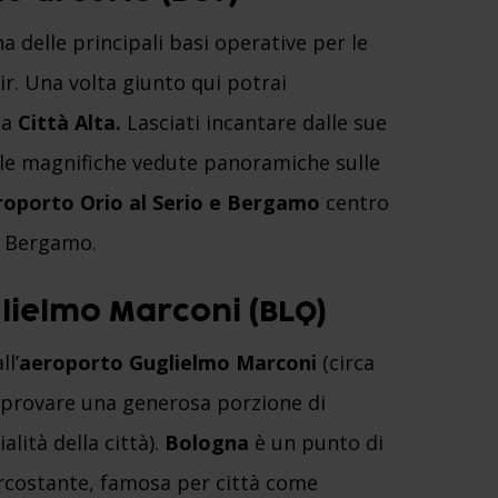
a delle principali basi operative per le
r. Una volta giunto qui potrai
ua
Città Alta.
Lasciati incantare dalle sue
e le magnifiche vedute panoramiche sulle
eroporto Orio al Serio e Bergamo
centro
di Bergamo.
lielmo Marconi (BLQ)
ll’
aeroporto Guglielmo Marconi
(circa
i provare una generosa porzione di
alità della città).
Bologna
è un punto di
ircostante, famosa per città come