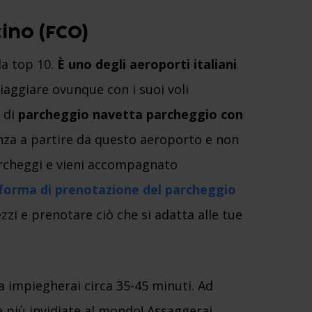
ino (FCO)
la top 10.
È uno degli aeroporti italiani
iaggiare ovunque con i suoi voli
o di
parcheggio navetta parcheggio con
anza a partire da questo aeroporto e non
archeggi e vieni accompagnato
forma di prenotazione del parcheggio
zzi e prenotare ciò che si adatta alle tue
lia impiegherai circa 35-45 minuti. Ad
ne più invidiate al mondo! Assaggerai