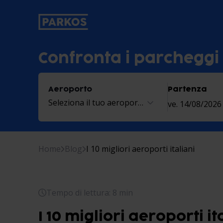
etichetta-navigazione-principale
Confronta i parcheggi
Aeroporto
Partenza
Seleziona il tuo aeroporto
ve. 14/08/2026
Home
Blog
I 10 migliori aeroporti italiani
Tempo di lettura: 8 min
I 10 migliori aeroporti it