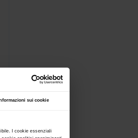
Informazioni sui cookie
ibile. I cookie essenziali
 cookie analitici anonimizzati