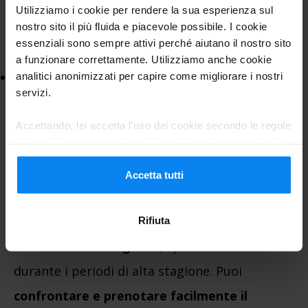
Proteggono il veicolo dagli agenti
Utilizziamo i cookie per rendere la sua esperienza sul
atmosferici e offrono una maggiore
nostro sito il più fluida e piacevole possibile. I cookie
essenziali sono sempre attivi perché aiutano il nostro sito
sicurezza.
a funzionare correttamente. Utilizziamo anche cookie
: Per chi
analitici anonimizzati per capire come migliorare i nostri
Servizio di parcheggio con navetta
servizi.
desidera maggiore comodità, il servizio di
navetta gratuita dal parcheggio al terminal
Accettando, lei accetta l'uso dei cookie secondo le regole
del suo Paese, ma può modificare le sue impostazioni in
è disponibile per rendere il trasferimento
qualsiasi momento. Per tutti i dettagli, consulti la nostra
rapido e senza stress.
Informativa sulla privacy
.
Accetta tutti
Prenotare il parcheggio in anticipo è
Rifiuta
fortemente consigliato
, specialmente
durante i periodi di alta stagione. Puoi
confrontare e prenotare facilmente il