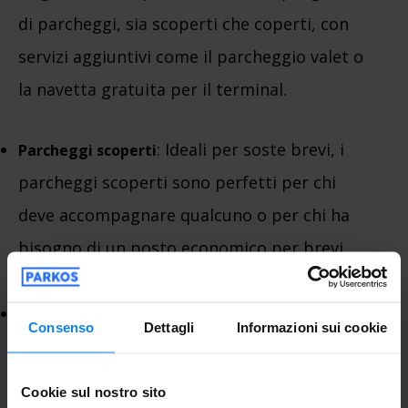
di parcheggi, sia scoperti che coperti, con
servizi aggiuntivi come il parcheggio valet o
la navetta gratuita per il terminal.
: Ideali per soste brevi, i
Parcheggi scoperti
parcheggi scoperti sono perfetti per chi
deve accompagnare qualcuno o per chi ha
bisogno di un posto economico per brevi
periodi.
: Se vuoi lasciare la tua auto
Parcheggi coperti
Consenso
Dettagli
Informazioni sui cookie
al sicuro, specialmente per soste lunghe, i
parcheggi coperti sono la soluzione ideale.
Cookie sul nostro sito