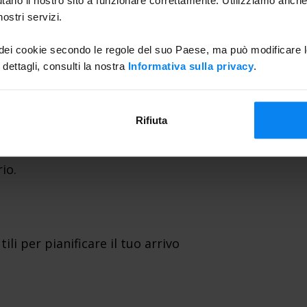
ostri servizi.
i di sicurezza
 dei cookie secondo le regole del suo Paese, ma può modificare l
 dettagli, consulti la nostra
Informativa sulla privacy
.
i di sicurezza può variare, specialmente
ile tenere a portata di mano documenti e
o. L’aeroporto di Bologna ha
Rifiuta
mpre meglio prevedere qualche minuto
io.
li per pianificare il tuo arrivo