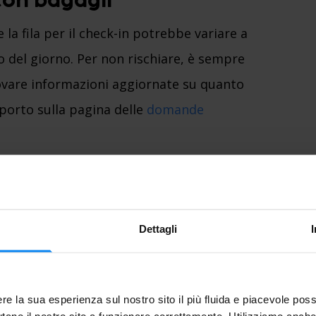
 con bagagli
 la fila per il check-in potrebbe variare a
o del giorno. Per non rischiare, è sempre
rovare informazioni aggiornate su quanto
oporto sulla pagina delle
domande
rti risparmiare tempo
ica se la tua compagnia aerea offre il
Dettagli
a fila al banco del check-in e passare
iaggi solo con bagaglio a mano. Alcune
ine fino a 24 ore prima della partenza,
re la sua esperienza sul nostro sito il più fluida e piacevole poss
isponibili.
tano il nostro sito a funzionare correttamente. Utilizziamo anche