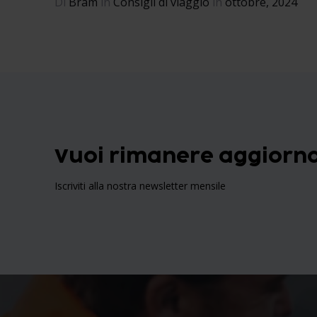
Di
Bram
in
Consigli di viaggio
in
ottobre, 2024
Vuoi rimanere aggiornat
Iscriviti alla nostra newsletter mensile