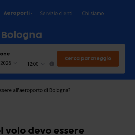
Servizio clienti
Chi siamo
Aeroporti
 Bologna
ione
Cerca parcheggio
/2026
12:00
sere all'aeroporto di Bologna?
 volo devo essere