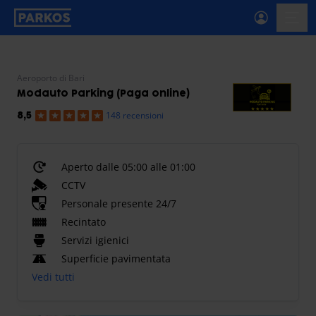
etichetta-navigazione-principale
menu-
Aeroporto di Bari
Modauto Parking (Paga online)
148 recensioni
8,5
Aperto dalle 05:00 alle 01:00
CCTV
Personale presente 24/7
Recintato
Servizi igienici
Superficie pavimentata
Vedi tutti