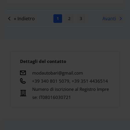
« Indietro
Avanti
1
2
3
4
5
6
7
Dettagli del contatto
modautobari@gmail.com
+39 340 801 5079, +39 351 4436514
Numero di iscrizione al Registro Impre
se:
IT08016030721