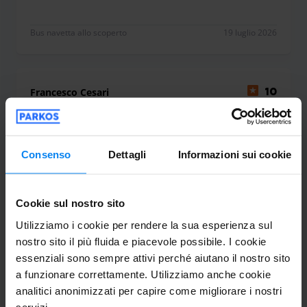
Bus navetta allo scoperto
19 luglio 2026
Francesco Cesari
10
Parcheggio da 02/07/26 a 09/07/26
Parcheggio su area asfaltata, non poco
Consenso
Dettagli
Informazioni sui cookie
ritrovare la macchina pulita al rientro.
Ottima accoglienza nonostante fossimo
Cookie sul nostro sito
arrivati in piena notte ci è stata data la
Utilizziamo i cookie per rendere la sua esperienza sul
possibilità di aspettare in auto prima del
nostro sito il più fluida e piacevole possibile. I cookie
trasferimento in aeroporto alle 4 del
essenziali sono sempre attivi perché aiutano il nostro sito
mattino. Disponibili per ogni nostra
a funzionare correttamente. Utilizziamo anche cookie
esigenza
analitici anonimizzati per capire come migliorare i nostri
Parcheggio su area asfaltata, non poco ritrovare l
servizi.