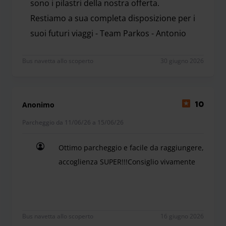
sono i pilastri della nostra offerta.
Restiamo a sua completa disposizione per i
suoi futuri viaggi - Team Parkos - Antonio
Gentile Francesco, Grazie per aver condiviso la sua o
Bus navetta allo scoperto
30 giugno 2026
Anonimo
10
Parcheggio da 11/06/26 a 15/06/26
Ottimo parcheggio e facile da raggiungere,
accoglienza SUPER!!!Consiglio vivamente
Ottimo parcheggio e facile da raggiungere, accog
Bus navetta allo scoperto
16 giugno 2026