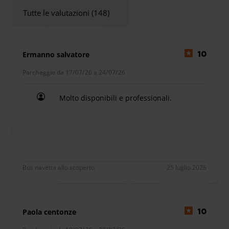
6 km
Tutte le valutazioni (148)
Nella struttura sono presenti sala d'attesa con toilette, wi-fi
Ermanno salvatore
10
e distributori di cibo e bevande calde. Gli operatori del
parcheggio vi aiuteranno con i bagagli per poi
Parcheggio da 17/07/26 a 24/07/26
accompagnarvi in aeroporto.
Molto disponibili e professionali.
Modauto effettua il servizio di lavaggio auto (prenotabile
Molto disponibili e professionali.
dal modulo online) ed inoltre é specializzato in soccorso
stradale e noleggio auto.
Bus navetta allo scoperto
25 luglio 2026
Paola centonze
10