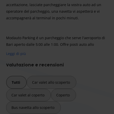
accettazione, lasciate parcheggiare la vostra auto ad un
operatore del parcheggio, una navetta vi aspetterá e vi
accompagnerà al terminal in pochi minuti.
Modauto Parking é un parcheggio che serve l'aeroporto di
Bari aperto dalle 5:00 alle 1:00. Offre posti auto allo
scoperto per il vostro viaggio da Bari. Il parcheggio ha
Leggi di più
all'attivo un servizio navetta gratuito per i clienti che in
pochi minuti vi accompagnerá in aeroporto. Modauto
Valutazione e recensioni
inoltre é specializzato in soccorso stradale e noleggio auto.
Attenzione: i prezzi sono da intendersi per autovetture
. Per
Tutti
Car valet allo scoperto
camper e furgoni è richiesto un supplemento da pagare in
fase di prenotazione.
Car valet al coperto
Coperto
Tempi di percorrenza navetta:
7 minuti
Bus navetta allo scoperto
Distanza dal terminal: