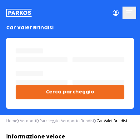
menu-
Car Valet Brindisi
Cerca parcheggio
Home
Aeroporti
Parcheggio Aeroporto Brindisi
Car Valet Brindisi
informazione veloce