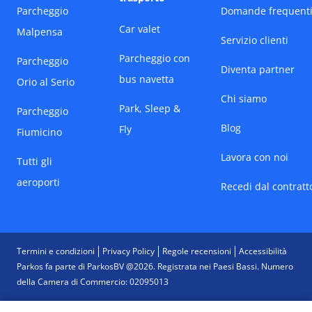
Parcheggio
Domande frequent
Car valet
Malpensa
Servizio clienti
Parcheggio con
Parcheggio
Diventa partner
bus navetta
Orio al Serio
Chi siamo
Park, Sleep &
Parcheggio
Blog
Fly
Fiumicino
Lavora con noi
Tutti gli
aeroporti
Recedi dal contratt
Termini e condizioni
Privacy Policy
Regole recensioni
Accessibilità
Parkos fa parte di ParkosBV @2026. Registrata nei Paesi Bassi.
Numero
della Camera di Commercio: 02095013