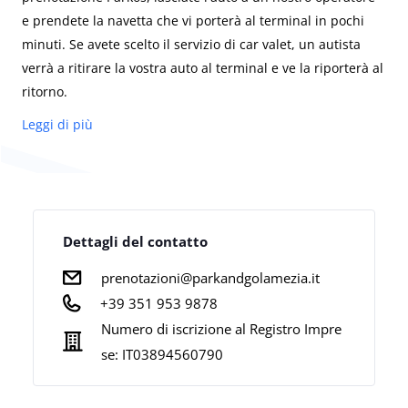
e prendete la navetta che vi porterà al terminal in pochi
minuti. Se avete scelto il servizio di car valet, un autista
verrà a ritirare la vostra auto al terminal e ve la riporterà al
ritorno.
Leggi di più
Park&GO è una nuova opzione di parcheggio per
l'aeroporto di Lamezia. Offre spazi di sosta all'aperto e un
servizio di navetta gratuito attivo 24 ore su 24 che vi
porterà in aeroporto in pochi minuti. In alternativa, potete
Dettagli del contatto
optare per il pratico servizio di car valet (disponibile come
prenotazioni@parkandgolamezia.it
extra al momento del checkout), dove un autista verrà a
+39 351 953 9878
prendere la vostra auto direttamente al terminal e la
riconsegnerà al vostro ritorno. Per evitare attese, il
Numero di iscrizione al Registro Impre
personale di Park&GO monitorerà il vostro volo in tempo
se:
IT03894560790
reale per essere pronto al vostro arrivo!
Nota:
Tra le 23:00 e le 07:00 è previsto un supplemento