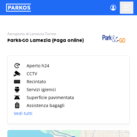
etichetta-navigazione-principale
menu-
Aeroporto di Lamezia Terme
Park&GO Lamezia (Paga online)
Aperto h24
CCTV
Recintato
Servizi igienici
Superficie pavimentata
Assistenza bagagli
Vedi tutti