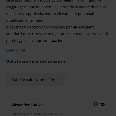
sicurezza perché il tuo veicolo è nelle migliori mani. Per
raggiungere questo obiettivo, l'azienda si avvale di misure
di sicurezza particolarmente elevate e di personale
qualificato e formato.
Il parcheggio sotterraneo colpisce per gli eccellenti
standard di sicurezza che ti garantiscono un'esperienza di
parcheggio senza preoccupazioni.
Leggi di più
Con anni di esperienza e un eccellente servizio di
Valutazione e recensioni
parcheggio, il parcheggio sotterraneo ParkAdler ti solleva
dalle preoccupazioni relative al parcheggio durante il tuo
Tutte le valutazioni (416)
viaggio. Puoi parcheggiare la tua auto nel parcheggio
sotterraneo con elevati standard di sicurezza.
Alexander FRANZ
10
Il parcheggio sotterraneo ParkAdler di Monaco si trova a
Parcheggio da 30/07/26 a 06/08/26
circa 5 minuti d'auto dall'edificio dell'aeroporto. Per questa