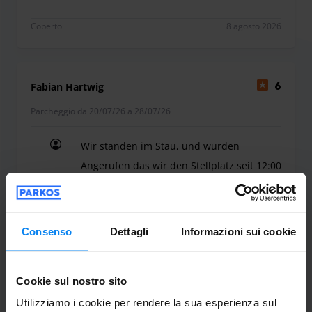
Beste Erfahrung, trotz Flugnummer Änderung kei
recarti al parcheggio.
Coperto
8 agosto 2026
Fabian Hartwig
6
Parcheggio da 20/07/26 a 28/07/26
Wir standen im Stau, und wurden
Angerufen das wir den Stellplatz seit 12:00
Uhr gebucht hatten. Sind aber erst um
13:30 Uhr Vor Ort gewesen. Die Tiefgarage
zu Finden war recht schwierig. Stellplatz
Consenso
Dettagli
Informazioni sui cookie
in der TG waren Eng beim Einparken. Und
noch Enger beim Ausparken.
Cookie sul nostro sito
Wir standen im Stau, und wurden Angerufen das w
Coperto
30 luglio 2026
Utilizziamo i cookie per rendere la sua esperienza sul