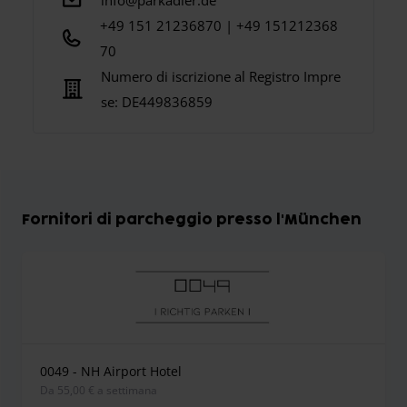
info@parkadler.de
+49 151 21236870 | +49 151212368
70
Numero di iscrizione al Registro Impre
se:
DE449836859
Fornitori di parcheggio presso l'München
0049 - NH Airport Hotel
Da 55,00 € a settimana