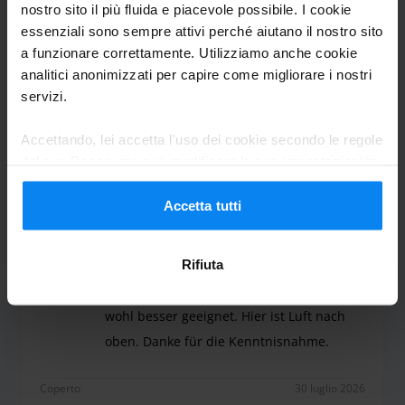
nostro sito il più fluida e piacevole possibile. I cookie
essenziali sono sempre attivi perché aiutano il nostro sito
a funzionare correttamente. Utilizziamo anche cookie
Remo Schmid
8
analitici anonimizzati per capire come migliorare i nostri
Parcheggio da 18/07/26 a 28/07/26
servizi.
Es war (fast) alles sehr gut. Das der
Accettando, lei accetta l'uso dei cookie secondo le regole
del suo Paese, ma può modificare le sue impostazioni in
Chauffeure bei der Hinfahrt ein
qualsiasi momento. Per tutti i dettagli, consulti la nostra
Fleischkäsesemmel während der Fahrt isst
Informativa sulla privacy
.
Accetta tutti
und mit vollem Mund redet, fand ich
absolut unangebracht. Der Duft hat sich
Rifiuta
auch sofort im kleinen Bus ausgebreitet.
Dafür währen Pausen und Wartezeiten
wohl besser geeignet. Hier ist Luft nach
oben. Danke für die Kenntnisnahme.
Es war (fast) alles sehr gut. Das der Chauffeure
Coperto
30 luglio 2026