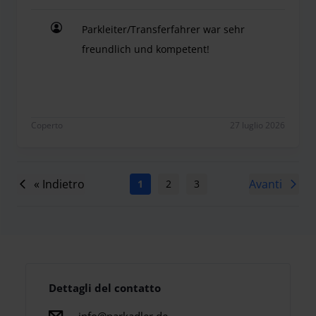
Parkleiter/Transferfahrer war sehr
freundlich und kompetent!
Parkleiter/Transferfahrer war sehr freundlich un
Coperto
27 luglio 2026
« Indietro
Avanti
1
2
3
4
5
6
7
Dettagli del contatto