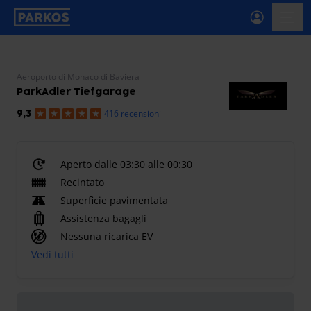
etichetta-navigazione-principale
menu-
Aeroporto di Monaco di Baviera
ParkAdler Tiefgarage
416 recensioni
9,3
Aperto dalle 03:30 alle 00:30
Recintato
Superficie pavimentata
Assistenza bagagli
Nessuna ricarica EV
Vedi tutti