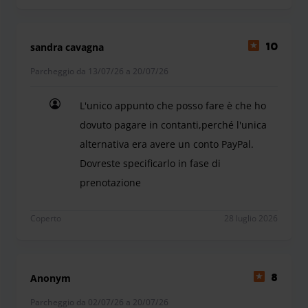
sandra cavagna
10
Parcheggio da 13/07/26 a 20/07/26
L'unico appunto che posso fare è che ho
dovuto pagare in contanti,perché l'unica
alternativa era avere un conto PayPal.
Dovreste specificarlo in fase di
prenotazione
L'unico appunto che posso fare è che ho dovuto pa
Coperto
28 luglio 2026
Anonym
8
Parcheggio da 02/07/26 a 20/07/26