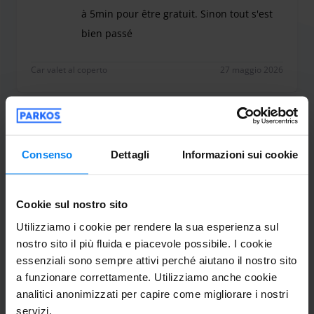
à 5min pour être gratuit. Sinon tout s'est
bien passé
Un peu d'attente à l'allée et au retour. A l'allée o
Car valet al coperto
27 maggio 2026
Roberta Di Raimondo
10
Consenso
Dettagli
Informazioni sui cookie
Parcheggio da 15/05/26 a 18/05/26
Tutto puntuale e perfetto!!
Cookie sul nostro sito
Tutto puntuale e perfetto!!
Utilizziamo i cookie per rendere la sua esperienza sul
nostro sito il più fluida e piacevole possibile. I cookie
essenziali sono sempre attivi perché aiutano il nostro sito
a funzionare correttamente. Utilizziamo anche cookie
Car valet al coperto
21 maggio 2026
analitici anonimizzati per capire come migliorare i nostri
servizi.