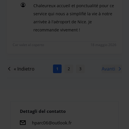
Chaleureux accueil et ponctualité pour ce
service qui nous a simplifié la vie à notre
arrivée à l'aéroport de Nice. Je
recommande vivement !
Chaleureux accueil et ponctualité pour ce service 
Car valet al coperto
18 maggio 2026
« Indietro
Avanti
1
2
3
4
5
6
7
Dettagli del contatto
hparc06@outlook.fr