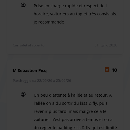
Prise en charge rapide et respect de l
vostra assenza. Potete anche chiedere servizi di
horaire, voituriers au top et très convivials.
manutenzione della vostra auto. Sono disponibili anche
Je recommande
stazioni di ricarica per veicoli elettrici.
Prise en charge rapide et respect de l horaire, vo
Car valet al coperto
31 luglio 2026
M Sebastien Picq
10
Parcheggio da 22/05/26 a 25/05/26
Un peu d'attente à l'allée et au retour. A
l'allée on a du sortir du kiss & fly, puis
revenir plus tard, mais malgré cela le
voiturier n'est pas arrivé à temps et on a
du régler le parking kiss & fly qui est limité