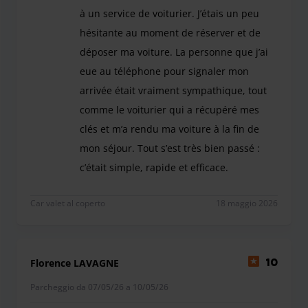
à un service de voiturier. J’étais un peu
hésitante au moment de réserver et de
déposer ma voiture. La personne que j’ai
eue au téléphone pour signaler mon
arrivée était vraiment sympathique, tout
comme le voiturier qui a récupéré mes
clés et m’a rendu ma voiture à la fin de
mon séjour. Tout s’est très bien passé :
c’était simple, rapide et efficace.
C’était la première fois que je faisais appel à un
Car valet al coperto
18 maggio 2026
Florence LAVAGNE
10
Parcheggio da 07/05/26 a 10/05/26