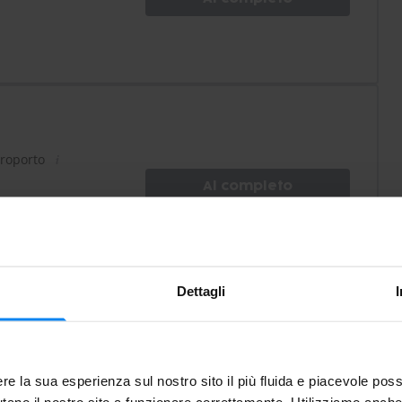
eroporto
Al completo
Dettagli
heggio
re la sua esperienza sul nostro sito il più fluida e piacevole poss
tano il nostro sito a funzionare correttamente. Utilizziamo anche