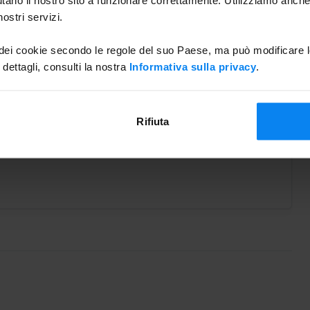
ostri servizi.
Nessuna ricarica EV
 dei cookie secondo le regole del suo Paese, ma può modificare l
Scoperto
 dettagli, consulti la nostra
Informativa sulla privacy
.
Consegna delle chiavi
Rifiuta