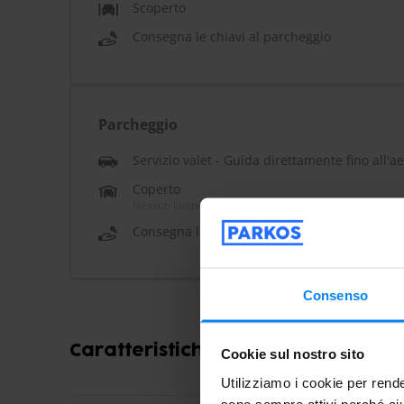
Scoperto
Consegna le chiavi al parcheggio
Parcheggio
Servizio valet - Guida direttamente fino all'a
Coperto
Nessun limite di altezza
Consegna le chiavi al parcheggio
Consenso
Caratteristiche e servizi del parc
Cookie sul nostro sito
Utilizziamo i cookie per rende
sono sempre attivi perché aiu