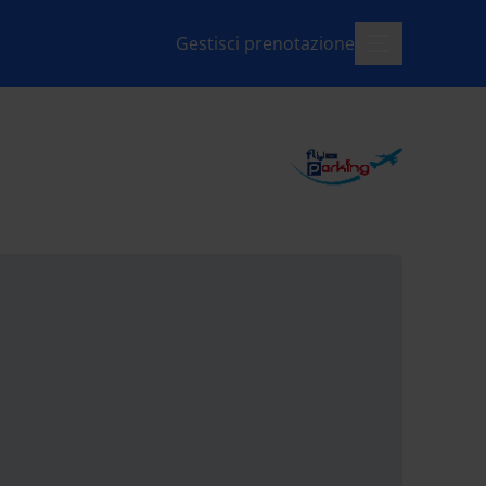
Gestisci prenotazione
menu-apri