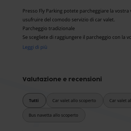
Presso Fly Parking potete parcheggiare la vostra 
usufruire del comodo servizio di car valet.
Parcheggio tradizionale
Se scegliete di raggiungere il parcheggio con la v
proseguire a piedi per l'aeroporto. Il terminal si
Leggi di più
Attraversate il sottopassaggio e sarete arrivati.
Car valet
Se volete la comodità del servizio car valet, guide
Valutazione e recensioni
a ritirare la vostra auto e ve la riporterà al vostro
Tutti
Car valet allo scoperto
Car valet a
Fly Parking Pisa si trova a pochi minuti di distanz
Bus navetta allo scoperto
vettura e per raggiungere il terminal basterà attra
vettura sarà allo scoperto o al coperto. Fly Park