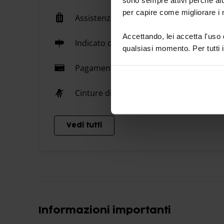
per capire come migliorare i n
Assistenza bagagli
Accettando, lei accetta l'uso
Indicato da segnaletica stradale
qualsiasi momento. Per tutti i
Pagamento online
Cinture di sicurezza
Vedi tutti
Informazioni importanti