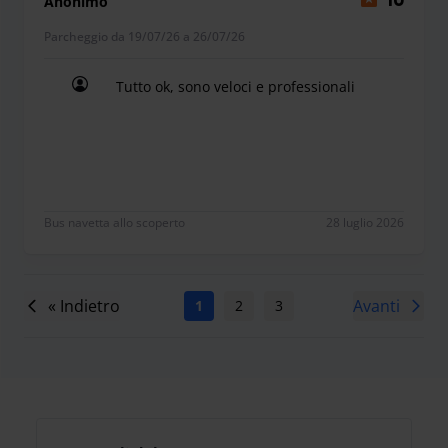
Anonimo
10
Parcheggio da 19/07/26 a 26/07/26
Tutto ok, sono veloci e professionali
Tutto ok, sono veloci e professionali
Bus navetta allo scoperto
28 luglio 2026
« Indietro
Avanti
1
2
3
4
5
6
7