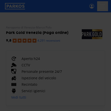
etichetta-navigazione-principale
menu-
Aeroporto di Venezia-Marco Polo
Park Gold Venezia (Paga online)
4.291 recensioni
9,8
Aperto h24
CCTV
Personale presente 24/7
Ispezione del veicolo
Recintato
Servizi igienici
Vedi tutti