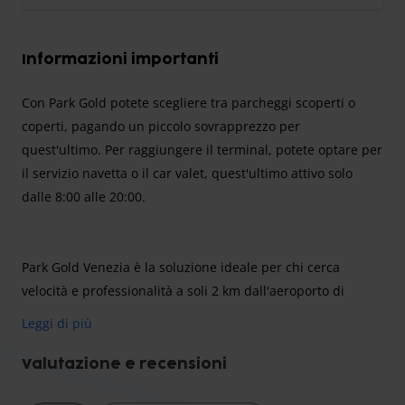
Informazioni importanti
Con Park Gold potete scegliere tra parcheggi scoperti o
coperti, pagando un piccolo sovrapprezzo per
quest'ultimo. Per raggiungere il terminal, potete optare per
il servizio navetta o il car valet, quest'ultimo attivo solo
dalle 8:00 alle 20:00.
Park Gold Venezia è la soluzione ideale per chi cerca
velocità e professionalità a soli 2 km dall'aeroporto di
Venezia Marco Polo. Grazie a un servizio navetta rapido ed
Leggi di più
efficiente, potrete raggiungere il terminal in appena 4
minuti. Vi ricordiamo che le tariffe visualizzate sono
Valutazione e recensioni
dedicate alle autovetture standard; se viaggiate con mezzi