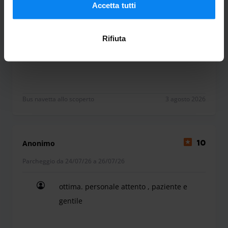
Parcheggio da 31/07/26 a 02/08/26
Informativa sulla privacy
.
Accetta tutti
Molto professionali!
Rifiuta
Molto professionali!
Bus navetta allo scoperto
3 agosto 2026
Anonimo
10
Parcheggio da 24/07/26 a 26/07/26
ottima. personale attento , paziente e
gentile
ottima. personale attento , paziente e gentile