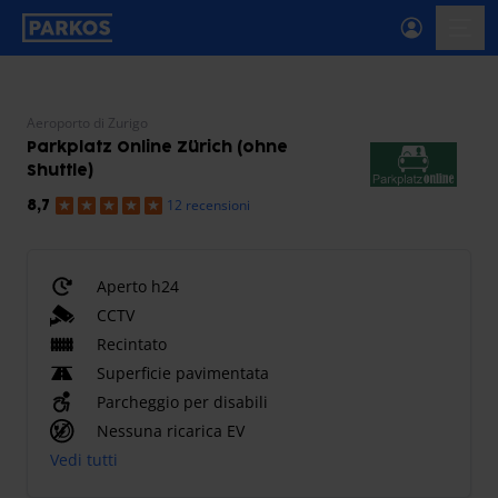
etichetta-navigazione-principale
menu-
Aeroporto di Zurigo
Parkplatz Online Zürich (ohne
Shuttle)
12 recensioni
8,7
Aperto h24
CCTV
Recintato
Superficie pavimentata
Parcheggio per disabili
Nessuna ricarica EV
Vedi tutti