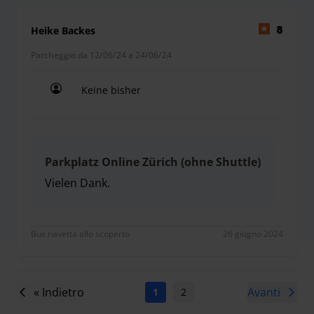
Heike Backes
8
Parcheggio da 12/06/24 a 24/06/24
Keine bisher
Keine bisher
Parkplatz Online Zürich (ohne Shuttle)
Vielen Dank.
Vielen Dank.
Bus navetta allo scoperto
26 giugno 2024
« Indietro
Avanti
1
2