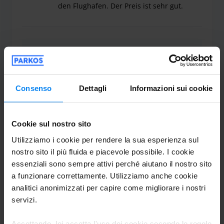
den Flughafen. Der Preis ist sehr gut.
Wir haben diese Parkmöglichkeit jetzt zum 2. mal
Parkplatz Online Zürich (ohne Shuttle)
Vielen Dank für Ihr positives Feedback. Es
freut uns sehr, dass Sie mit unserem
Consenso
Dettagli
Informazioni sui cookie
Service zufrieden waren. Besonders schön
zu hören, dass Sie die guten Anbindungen
Cookie sul nostro sito
an die öffentlichen Verkehrsmittel nutzen
Utilizziamo i cookie per rendere la sua esperienza sul
konnten und dadurch Parkgebühren
nostro sito il più fluida e piacevole possibile. I cookie
sparen konnten. Wir würden uns freuen,
essenziali sono sempre attivi perché aiutano il nostro sito
a funzionare correttamente. Utilizziamo anche cookie
Sie bei Ihrer nächsten Reise wieder bei
analitici anonimizzati per capire come migliorare i nostri
uns begrüssen zu dürfen.
servizi.
Vielen Dank für Ihr positives Feedback. Es freut 
Accettando, lei accetta l'uso dei cookie secondo le regole