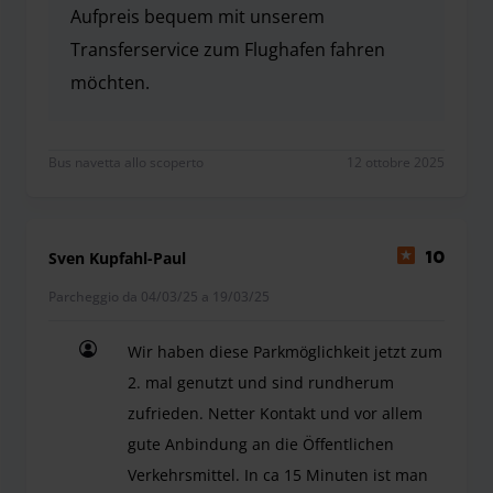
prenotazione dietro la finestra anteriore. Il garage non ha
Aufpreis bequem mit unserem
barriere o codici. Si prega di utilizzare l'ascensore nella
Transferservice zum Flughafen fahren
tromba delle scale centrale.
möchten.
Vielen Dank für Ihr Feedback. Wir bestätigen, das
Bus navetta allo scoperto
12 ottobre 2025
Sven Kupfahl-Paul
10
Parcheggio da 04/03/25 a 19/03/25
Wir haben diese Parkmöglichkeit jetzt zum
2. mal genutzt und sind rundherum
zufrieden. Netter Kontakt und vor allem
gute Anbindung an die Öffentlichen
Verkehrsmittel. In ca 15 Minuten ist man