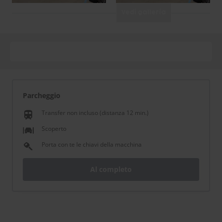
Vedi galleria
Parcheggio
Transfer non incluso (distanza 12 min.)
train
Scoperto
Porta con te le chiavi della macchina
Al completo