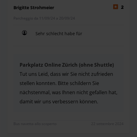
Brigitte Strohmeier
2
Parcheggio da 11/09/24 a 20/09/24
Sehr schlecht habe für
Sehr schlecht habe für
Parkplatz Online Zürich (ohne Shuttle)
Tut uns Leid, dass wir Sie nicht zufrieden
stellen konnten. Bitte schildern Sie
nächstenmal, was Ihnen nicht gefallen hat,
damit wir uns verbessern können.
Tut uns Leid, dass wir Sie nicht zufrieden stellen 
Bus navetta allo scoperto
22 settembre 2024