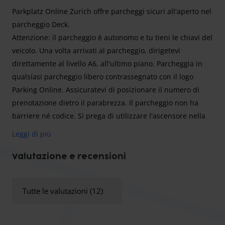
Parkplatz Online Zurich offre parcheggi sicuri all'aperto nel
parcheggio Deck.
Attenzione:
il parcheggio è autonomo e tu tieni le chiavi del
veicolo. Una volta arrivati ​​al parcheggio, dirigetevi
direttamente al livello A6, all'ultimo piano. Parcheggia in
qualsiasi parcheggio libero contrassegnato con il logo
Parking Online. Assicuratevi di posizionare il numero di
prenotazione dietro il parabrezza. Il parcheggio non ha
barriere né codice. Si prega di utilizzare l'ascensore nella
tromba delle scale centrale.
Leggi di più
I parcheggi del Parkplatz Online si trovano a soli 100 metri
dalle fermate dei mezzi pubblici che vi porteranno
Valutazione e recensioni
rapidamente all'aeroporto di Zurigo. In alternativa, puoi
prenotare tu stesso un Uber o, se preferisci, prenotare un
Tutte le valutazioni (12)
servizio di trasferimento direttamente tramite il fornitore
del parcheggio, con almeno 3 giorni di anticipo e a un
costo aggiuntivo. Hai la possibilità di pianificare il tuo