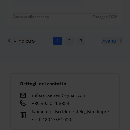
Grazie mille
Car valet allo scoperto
17 maggio 2026
« Indietro
Avanti
1
2
3
4
5
6
7
Dettagli del contatto
info.rocketrent@gmail.com
+39 392 011 8354
Numero di iscrizione al Registro Impre
se:
IT18047551009