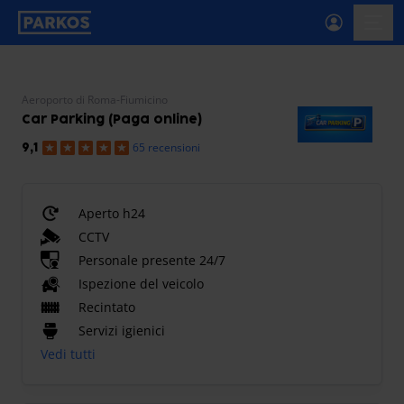
etichetta-navigazione-principale
menu-
Aeroporto di Roma-Fiumicino
Car Parking (Paga online)
65 recensioni
9,1
Aperto h24
CCTV
Personale presente 24/7
Ispezione del veicolo
Recintato
Servizi igienici
Vedi tutti