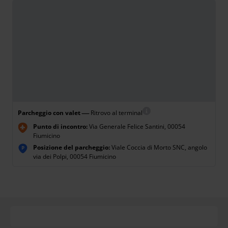
—
Parcheggio con valet
Ritrovo al terminal
Punto di incontro:
Via Generale Felice Santini, 00054
Fiumicino
Posizione del parcheggio:
Viale Coccia di Morto SNC, angolo
P
via dei Polpi, 00054 Fiumicino