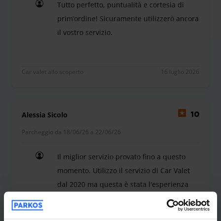
Tutto perfetto, puntualità e cortesia di
prim’ordine! Sicuramente utilizzerò ancora
il vostro servizio.
Tutto perfetto, puntualità e cortesia di prim’ordin
Car valet allo scoperto
16 luglio 2026
Alessia Sicolo
10
Parcheggio da 18/06/26 a 22/06/26
Il miglior servizio provato fino a questo
momento. Utilizzo il servizio di Car Valet
dal 2020 ma questa è stata l'esperienza
più positiva: puntualità sia all'andata, sia
al ritorno. Consiglio per massima serietà e