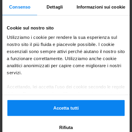
puntualità!
Consenso
Dettagli
Informazioni sui cookie
Il miglior servizio provato fino a questo momento. 
Cookie sul nostro sito
Car Parking (Paga online)
Utilizziamo i cookie per rendere la sua esperienza sul
GRAZIE
nostro sito il più fluida e piacevole possibile. I cookie
GRAZIE
essenziali sono sempre attivi perché aiutano il nostro sito
a funzionare correttamente. Utilizziamo anche cookie
Car valet allo scoperto
1 luglio 2026
analitici anonimizzati per capire come migliorare i nostri
servizi.
Accettando, lei accetta l'uso dei cookie secondo le regole
Eugenio Tripi
10
del suo Paese, ma può modificare le sue impostazioni in
Parcheggio da 28/05/26 a 29/05/26
qualsiasi momento. Per tutti i dettagli, consulti la nostra
Informativa sulla privacy
.
Accetta tutti
Tutto perfetto. Servizio impeccabile.
Gentili, disponibili e professionali.
Rifiuta
Consigliato. Alla prossima