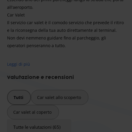
all'aeroporto.
Car Valet
Il servizio car valet è il comodo servizio che prevede il ritiro
e la riconsegna della tua auto direttamente al terminal.
Non devi nemmeno guidare fino al parcheggio, gli
operatori penseranno a tutto.
Leggi di più
Scopri la comodità e la sicurezza del Car Parking con
servizio car valet, situato a pochi minuti dall'aeroporto. Car
Valutazione e recensioni
Parking offre un'esperienza di parcheggio senza stress:
arriva direttamente al terminal, affida la tua auto a uno dei
Tutti
Car valet allo scoperto
nostri operatori qualificati e parti per il tuo viaggio in tutta
tranquillità! Perfetto per viaggiatori frequenti, famiglie e
Car valet al coperto
professionisti, il nostro parcheggio garantisce la massima
tranquillità e comodità. Parti in tutta tranquillità: alla tua
Tutte le valutazioni (65)
auto ci pensiamo noi!