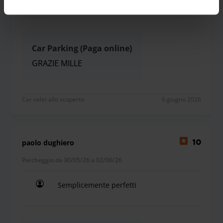
Tutto perfetto. Servizio impeccabile. Gentili, dispo
Car Parking (Paga online)
GRAZIE MILLE
GRAZIE MILLE
Car valet allo scoperto
6 giugno 2026
paolo dughiero
10
Parcheggio da 30/05/26 a 02/06/26
Semplicemente perfetti
Semplicemente perfetti