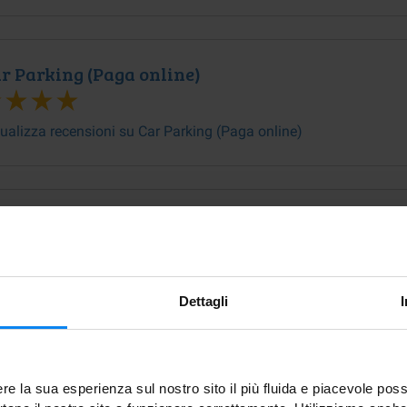
r Parking (Paga online)
ualizza recensioni su Car Parking (Paga online)
Carbusters (Paga in parcheggio)
Visualizza recensioni su Carbusters (Paga in
Dettagli
parcheggio)
re la sua esperienza sul nostro sito il più fluida e piacevole poss
Carbusters (Paga online)