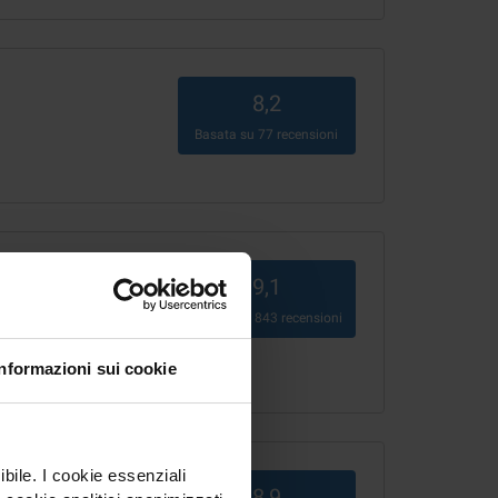
8,2
Basata su
77
recensioni
9,1
Basata su
843
recensioni
Informazioni sui cookie
ibile. I cookie essenziali
8,9