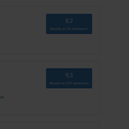
8,2
Basata su
24
recensioni
9,3
Basata su
243
recensioni
se