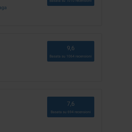
Basata su
1010
recensioni
Paga
9,6
Basata su
1064
recensioni
7,6
Basata su
694
recensioni