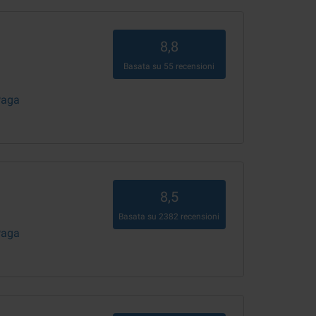
8,8
Basata su
55
recensioni
Paga
8,5
Basata su
2382
recensioni
Paga