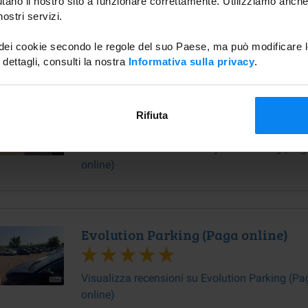
tano il nostro sito a funzionare correttamente. Utilizziamo anche
ostri servizi.
Visualizza recensioni su Carbusters (Paga onli
 dei cookie secondo le regole del suo Paese, ma può modificare l
 dettagli, consulti la nostra
Informativa sulla privacy
.
Cayman Parking (Paga online)
Rifiuta
Visualizza recensioni su Cayman Parking (Pag
online)
Evolution Parking (Paga online)
Visualizza recensioni su Evolution Parking (Pa
online)