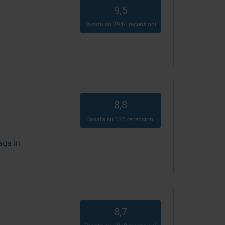
9,5
Basata su
3944
recensioni
8,8
Basata su
175
recensioni
aga in
8,7