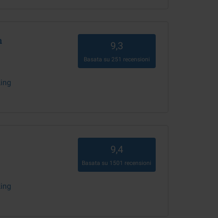
n
9,3
Basata su
251
recensioni
king
9,4
Basata su
1501
recensioni
king