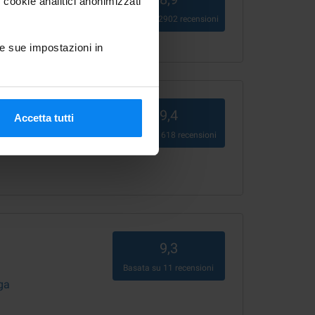
 cookie analitici anonimizzati
Basata su
2902
recensioni
ne)
e sue impostazioni in
9,4
Accetta tutti
Basata su
618
recensioni
a
9,3
Basata su
11
recensioni
ga