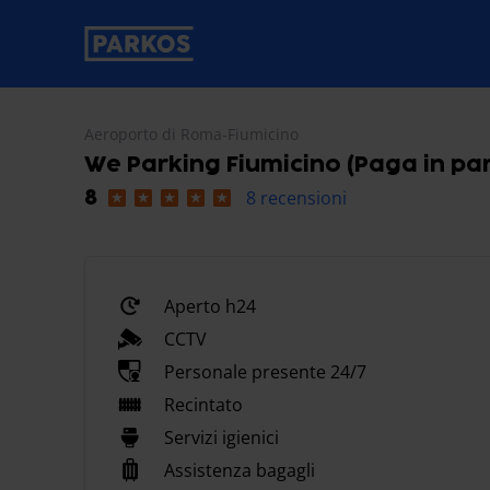
etichetta-navigazione-principale
Aeroporto di Roma-Fiumicino
We Parking Fiumicino (Paga in pa
8 recensioni
8
Aperto h24
CCTV
Personale presente 24/7
Recintato
Servizi igienici
Assistenza bagagli