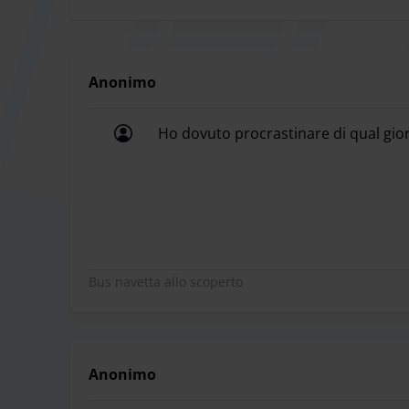
Anonimo
Ho dovuto procrastinare di qual giorno
Ho dovuto procrastinare di qual giorno
Bus navetta allo scoperto
Anonimo