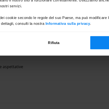
ostri servizi.
no dell'anno.
 dei cookie secondo le regole del suo Paese, ma può modificare l
 dettagli, consulti la nostra
Informativa sulla privacy
.
ture. Per camper e furgoni è previsto un supplemento da
re a una tariffa agevolata. Per dettagli aggiuntivi, si
.
Rifiuta
Parcheggio da 02/04/2
e aspettative
e aspettative
tata di servizi igienici e distributori automatici di snack