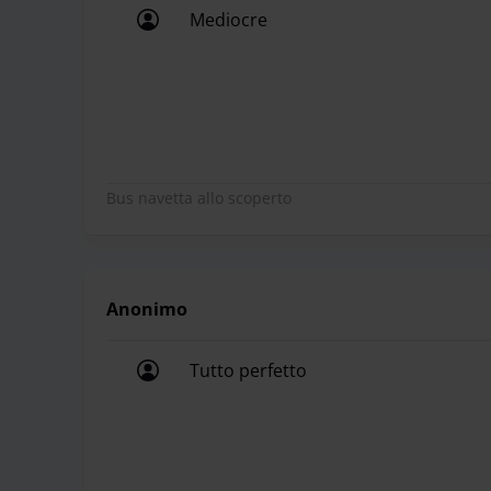
Mediocre
Mediocre
Bus navetta allo scoperto
Anonimo
Tutto perfetto
Tutto perfetto