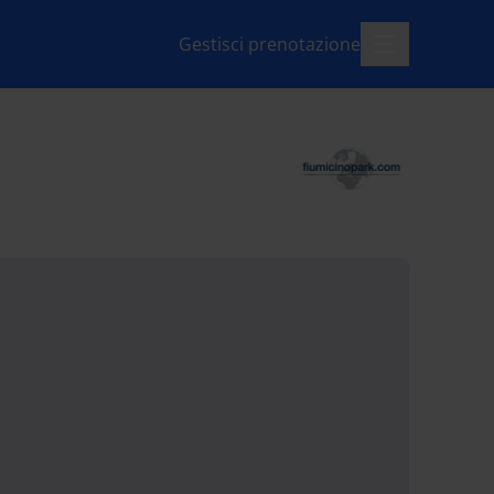
Gestisci prenotazione
menu-apri