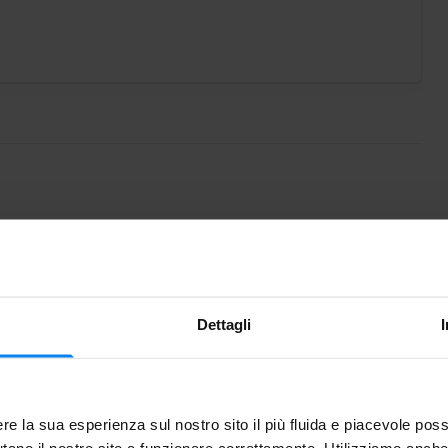
urrà rapidamente all'aeroporto. Al vostro ritorno, sarà
Dettagli
aperto con un pratico servizio navetta per l'Aeroporto di
re la sua esperienza sul nostro sito il più fluida e piacevole poss
tano il nostro sito a funzionare correttamente. Utilizziamo anche