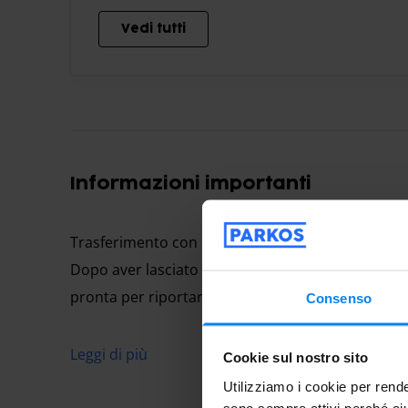
Vedi tutti
Informazioni importanti
Trasferimento con navetta
Dopo aver lasciato il veicolo, una navetta vi cond
pronta per riportarvi al parcheggio.
Consenso
Leggi di più
Cookie sul nostro sito
Da tempo,
We Parking
offre un'area di sosta all'
Utilizziamo i cookie per rende
Fiumicino.
sono sempre attivi perché aiu