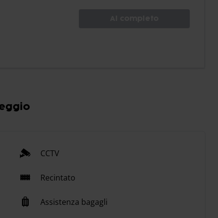
Al completo
heggio
CCTV
Recintato
Assistenza bagagli