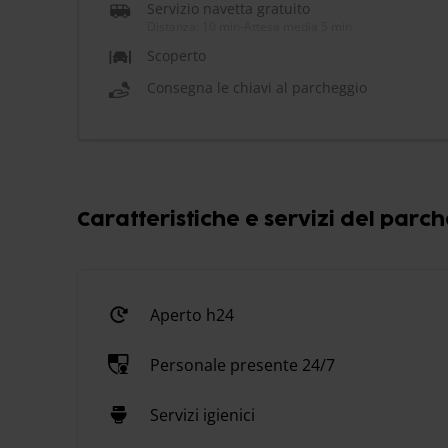
Servizio navetta gratuito
Distanza: 10 min
-
Attesa media 5 min
Scoperto
Consegna le chiavi al parcheggio
Caratteristiche e servizi del parc
Aperto h24
Personale presente 24/7
Servizi igienici