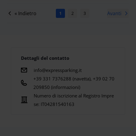
« Indietro
Avanti
1
2
3
4
5
6
7
Dettagli del contatto
info@expressparking.it
+39 331 7376288 (navetta), +39 02 70
209850 (informazioni)
Numero di iscrizione al Registro Impre
se:
IT04281540163