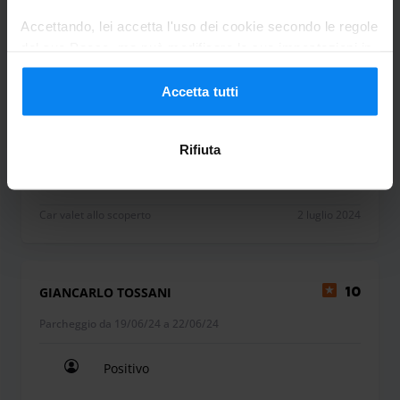
Anonimo
10
Accettando, lei accetta l'uso dei cookie secondo le regole
del suo Paese, ma può modificare le sue impostazioni in
Parcheggio da 26/06/24 a 26/06/24
Express Parking dispone di una sala d'attesa con toilette e
qualsiasi momento. Per tutti i dettagli, consulti la nostra
distributori di cibo e bevande calde.
Informativa sulla privacy
.
Accetta tutti
Ottimo servizio
Express Parking offre se vostra richiesta i seguenti servizi a
Ottimo servizio
pagamento: lavaggio auto esterno e completo, ritorno
Rifiuta
all'aeroporto di Malpensa e Bergamo, da selezionare in
fase di prenotazione. Il parcheggio offre inoltre i seguenti
servizi gratuiti: ripristino batteria, deposito bagaglio e
Car valet allo scoperto
2 luglio 2024
controllo pressione gomme. Su approvazione di preventivo,
è possibile usufruire dei servizi di manutenzione e
revisione di un garage convenzionato a Express Parking.
GIANCARLO TOSSANI
10
Parcheggio da 19/06/24 a 22/06/24
Positivo
Positivo