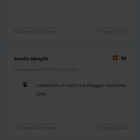
Bus navetta allo scoperto
23 giugno 2024
Aurelio Miroglio
10
Parcheggio da 19/05/24 a 25/05/24
soddisfatto di tutto; il punteggio conferma
tutto
soddisfatto di tutto; il punteggio conferma tutto
Bus navetta allo scoperto
26 maggio 2024