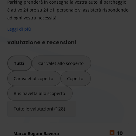
Parking prenderà in consegna la vostra auto. Il parcheggio
è attivo 24 ore su 24 e il personale vi assisterà rispondendo
ad ogni vostra necessità.
Parcheggio con bus navetta
Leggi di più
Se avete scelto l'opzione di parcheggio con transfer in
navetta, raggiungete il parcheggio seguendo le indicazioni
Valutazione e recensioni
ed effettuate il check in. Le navette circolano in base alle
esigenze dei clienti. Al ritorno la navetta vi verrà a
Tutti
Car valet allo scoperto
prendere all'aeroporto e vi riporterà alla vostra auto.
Car valet
Car valet al coperto
Coperto
Se scegliete l'opzione car valet, guidate semplicemente fino
al terminal dell'aeroporto. Telefonate al parcheggio 10
Bus navetta allo scoperto
minuti prima per avvisarli del vostro arrivo e incontrate un
professionista che parcheggerà per voi la vostra auto. Al
Tutte le valutazioni (128)
ritorno vi riconsegneranno la vostra auto al punto di
raccolta concordato.
Marco Bogoni Baviera
10