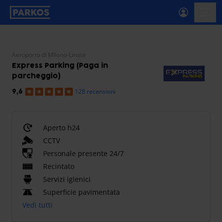
etichetta-navigazione-principale
menu-
Aeroporto di Milano-Linate
Express Parking (Paga in
parcheggio)
128 recensioni
9,6
Aperto h24
CCTV
Personale presente 24/7
Recintato
Servizi igienici
Superficie pavimentata
Vedi tutti