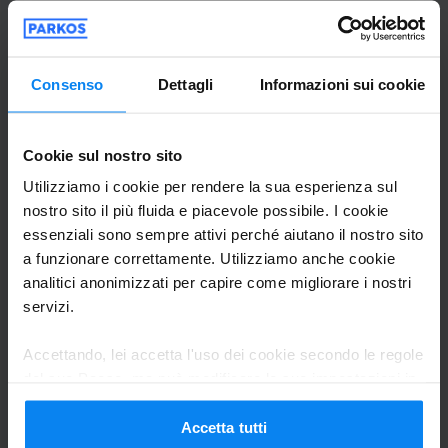
molto soddisfatto
Consenso
Dettagli
Informazioni sui cookie
Bus navetta allo scoperto
11 settembre 2022
Cookie sul nostro sito
Utilizziamo i cookie per rendere la sua esperienza sul
nostro sito il più fluida e piacevole possibile. I cookie
Maurizio Castorina
10
essenziali sono sempre attivi perché aiutano il nostro sito
Parcheggio da 01/09/22 a 05/09/22
a funzionare correttamente. Utilizziamo anche cookie
analitici anonimizzati per capire come migliorare i nostri
Esperienza assolutamente positiva, ottimo
servizi.
servizio, puntuale ed il personale molto
Accettando, lei accetta l'uso dei cookie secondo le regole
gentile e disponibile, consiglio vivamente!
del suo Paese, ma può modificare le sue impostazioni in
Esperienza assolutamente positiva, ottimo servizio
qualsiasi momento. Per tutti i dettagli, consulti la nostra
Informativa sulla privacy
.
Accetta tutti
Bus navetta allo scoperto
8 settembre 2022