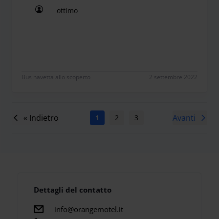
ottimo
ottimo
Bus navetta allo scoperto
2 settembre 2022
« Indietro
Avanti
1
2
3
4
5
Dettagli del contatto
info@orangemotel.it