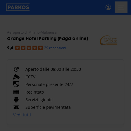
etichetta-navigazione-principale
menu-
Aeroporto di Milano-Malpensa
Orange Hotel Parking (Paga online)
29 recensioni
9,6
Aperto dalle 08:00 alle 20:30
CCTV
Personale presente 24/7
Recintato
Servizi igienici
Superficie pavimentata
Vedi tutti