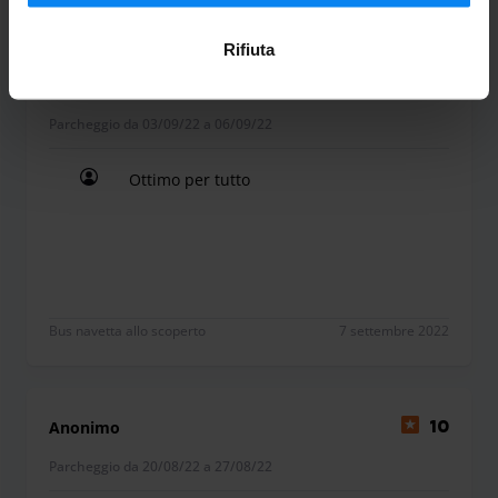
Rifiuta
Giuseppe Santoro
10
Parcheggio da 03/09/22 a 06/09/22
Ottimo per tutto
Ottimo per tutto
Bus navetta allo scoperto
7 settembre 2022
Anonimo
10
Parcheggio da 20/08/22 a 27/08/22