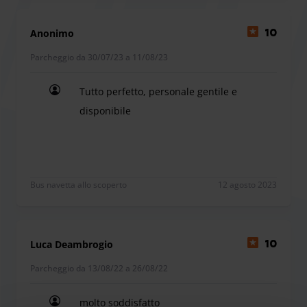
Distanza dai terminal:
Dal Terminal 1: 13,2 km
Anonimo
10
Dal Terminal 2: 12,2 km
Parcheggio da 30/07/23 a 11/08/23
Tutto perfetto, personale gentile e
Presso il parcheggio incontrerete un'area ristoro con
disponibile
servizi igienici e deposito bagagli gratuito. È possibile
Tutto perfetto, personale gentile e disponibile
prenotare il servizio di ricarica della vostra auto elettrica.
Bus navetta allo scoperto
12 agosto 2023
Luca Deambrogio
10
Parcheggio da 13/08/22 a 26/08/22
molto soddisfatto