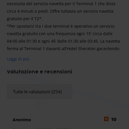
necessita del servizio navetta per il Terminal 1 che dista
circa 4 minuti a piedi. Offre tuttavia un servizio navetta
gratuito per il T2*.
*Per spostarsi tra i due terminal è operativo un servizio
navetta gratuito con una frequenza ogni 15' circa dalle
04:00 alle 01:30 e ogni 45’ dalle 01:30 alle 03:45. La navetta
ferma al Terminal 1 davanti all’Hotel Sheraton garantendo
un facile accesso all’aeroporto.
Leggi di più
Terminal 1: la fermata della navetta si trova davanti
all'Hotel Sheraton
Valutazione e recensioni
Terminal 2: la fermata della navetta si trova di fronte
all’aerostazione arrivi, porta 7
Tutte le valutazioni (254)
P1 Long Term Malpensa T1: Sosta Lunga Ufficiale
Economica
Anonimo
10
P1 Long Term Malpensa T1 è uno degli otto parcheggi