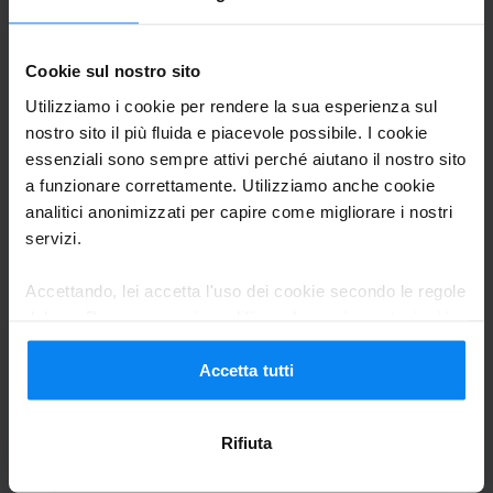
Documento d’identità e Titolo di viaggio.
Parcheggio da 12/05/26 a 18/05/26
I terminali Help Desk si trovano al piano Arrivi del T1
Cookie sul nostro sito
(vicino alla Porta 6) e del T2, nell'area dedicata a "Parking
x
Utilizziamo i cookie per rendere la sua esperienza sul
Help Desk - pagamenti e assistenza".
x
nostro sito il più fluida e piacevole possibile. I cookie
essenziali sono sempre attivi perché aiutano il nostro sito
a funzionare correttamente. Utilizziamo anche cookie
analitici anonimizzati per capire come migliorare i nostri
servizi.
Bus navetta allo scoperto
27 maggio 2026
Accettando, lei accetta l'uso dei cookie secondo le regole
del suo Paese, ma può modificare le sue impostazioni in
Alfano Luca
10
qualsiasi momento. Per tutti i dettagli, consulti la nostra
Informativa sulla privacy
.
Accetta tutti
Parcheggio da 16/05/26 a 24/05/26
Ottima
Rifiuta
Ottima