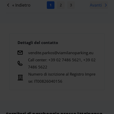
« Indietro
Avanti
1
2
3
4
5
6
7
Dettagli del contatto
vendite.parkos@viamilanoparking.eu
Call center: +39 02 7486 5621, +39 02
7486 5622
Numero di iscrizione al Registro Impre
se:
IT00826040156