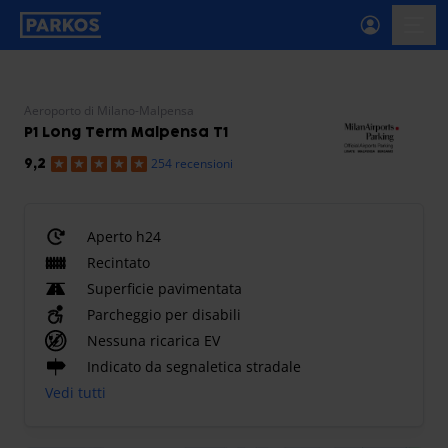
etichetta-navigazione-principale
menu-
Aeroporto di Milano-Malpensa
P1 Long Term Malpensa T1
254 recensioni
9,2
Aperto h24
Recintato
Superficie pavimentata
Parcheggio per disabili
Nessuna ricarica EV
Indicato da segnaletica stradale
Vedi tutti