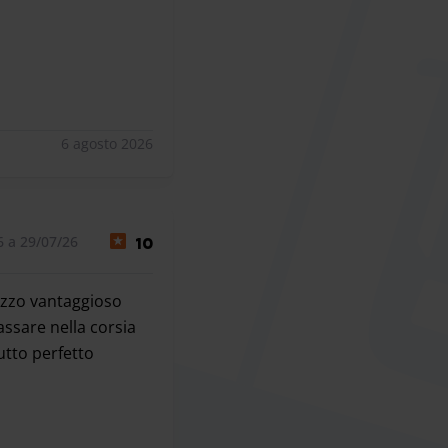
hi prenota online. Non esiste un’accoglienza.
6 agosto 2026
6 a 29/07/26
10
rezzo vantaggioso
passare nella corsia
utto perfetto
zzo vantaggioso nonostante il periodo estivo, in uscita non h