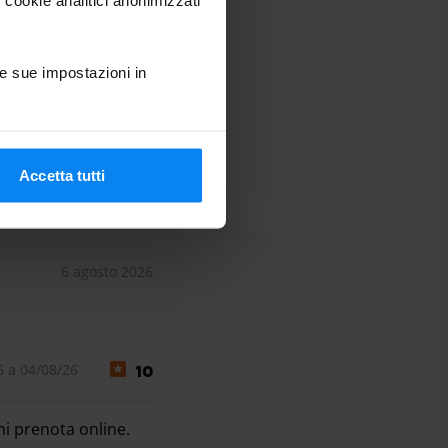
6 a 05/08/26
10
e sue impostazioni in
Accetta tutti
6 agosto 2026
6 a 04/08/26
10
hi prenota online.