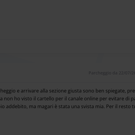
nte all’aerostazione arrivi.
o intuitivo ed automatizzato con corsia preferenziale per c
Parcheggio da 22/07/2
rcheggio e arrivare alla sezione giusta sono ben spiegate, p
minal 1 e Terminal 2
a non ho visto il cartello per il canale online per evitare di 
erminal è attivo con una frequenza di circa 15 minuti dalle
o addebito, ma magari è stata una svista mia. Per il resto t
03:45. La navetta ferma al Terminal 1 davanti all'Hotel
cheggio e arrivare alla sezione giusta sono ben spiegate, pre
orto.
nti all'Hotel Sheraton.