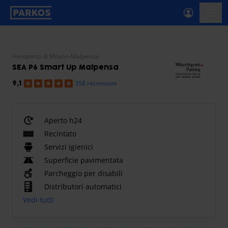
etichetta-navigazione-principale
menu-
Aeroporto di Milano-Malpensa
SEA P6 Smart Up Malpensa
358 recensioni
9,1
Aperto h24
Recintato
Servizi igienici
Superficie pavimentata
Parcheggio per disabili
Distributori automatici
Vedi tutti