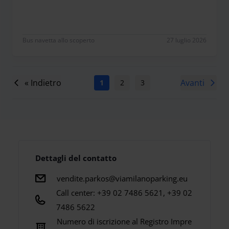
Bus navetta allo scoperto
27 luglio 2026
« Indietro
Avanti
1
2
3
4
5
6
7
Dettagli del contatto
vendite.parkos@viamilanoparking.eu
Call center: +39 02 7486 5621, +39 02
7486 5622
Numero di iscrizione al Registro Impre