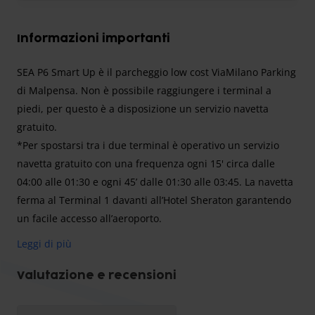
Informazioni importanti
SEA P6 Smart Up è il parcheggio low cost ViaMilano Parking
di Malpensa. Non è possibile raggiungere i terminal a
piedi, per questo è a disposizione un servizio navetta
gratuito.
*Per spostarsi tra i due terminal è operativo un servizio
navetta gratuito con una frequenza ogni 15' circa dalle
04:00 alle 01:30 e ogni 45’ dalle 01:30 alle 03:45. La navetta
ferma al Terminal 1 davanti all’Hotel Sheraton garantendo
un facile accesso all’aeroporto.
Terminal 1: la fermata della navetta si trova davanti
Leggi di più
all'Hotel Sheraton
Terminal 2: la fermata della navetta si trova di fronte
Valutazione e recensioni
all’aerostazione arrivi
All’interno del P6, la fermata della navetta, di collegamento