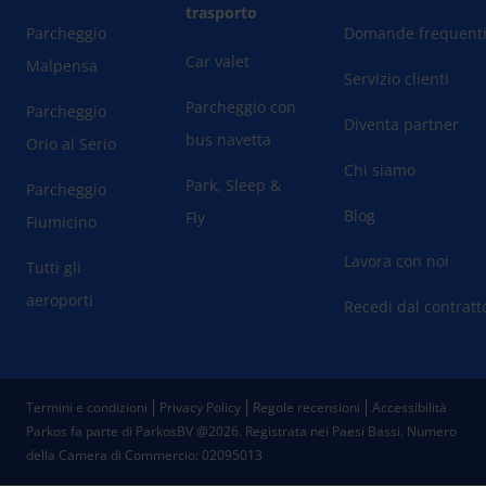
trasporto
Parcheggio
Domande frequent
Car valet
Malpensa
Servizio clienti
Parcheggio con
Parcheggio
Diventa partner
bus navetta
Orio al Serio
Chi siamo
Park, Sleep &
Parcheggio
Blog
Fly
Fiumicino
Lavora con noi
Tutti gli
aeroporti
Recedi dal contratt
Termini e condizioni
Privacy Policy
Regole recensioni
Accessibilità
Parkos fa parte di ParkosBV @2026. Registrata nei Paesi Bassi.
Numero
della Camera di Commercio: 02095013