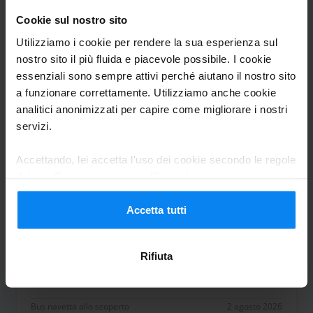
trovata molto bene. Comprensivi nei
Cookie sul nostro sito
possibili ritardi di rientro. Li consiglio
Utilizziamo i cookie per rendere la sua esperienza sul
vivamente
nostro sito il più fluida e piacevole possibile. I cookie
Molto competenti e accoglienti, prima volta che uti
essenziali sono sempre attivi perché aiutano il nostro sito
Bus navetta allo scoperto
2 agosto 2026
a funzionare correttamente. Utilizziamo anche cookie
analitici anonimizzati per capire come migliorare i nostri
servizi.
laura zenato
10
Accettando, lei accetta l'uso dei cookie secondo le regole
del suo Paese, ma può modificare le sue impostazioni in
Parcheggio da 28/07/26 a 31/07/26
qualsiasi momento. Per tutti i dettagli, consulti la nostra
Informativa sulla privacy
.
Accetta tutti
Esperienza ottima!!!
Esperienza ottima!!!
Rifiuta
Bus navetta allo scoperto
2 agosto 2026