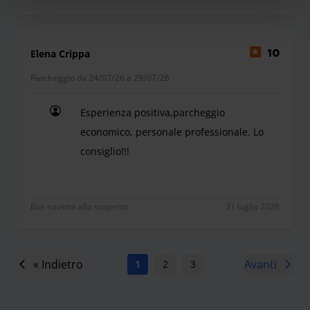
Elena Crippa
10
Parcheggio da 24/07/26 a 29/07/26
Esperienza positiva,parcheggio
economico, personale professionale. Lo
consiglio!!!
Esperienza positiva,parcheggio economico, persona
Bus navetta allo scoperto
31 luglio 2026
« Indietro
Avanti
1
2
3
4
5
6
7