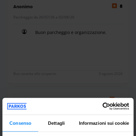
Anonimo
8
Presso Avioparking Bergamo, l'accoglienza è di casa.
Parcheggio da 26/07/26 a 02/08/26
All'interno della struttura troverete una sala d'attesa
attrezzata con servizi igienici, distributori automatici di
Buon parcheggio e organizzazione.
snack e bevande per una pausa veloce e la connessione
Buon parcheggio e organizzazione.
Wi-Fi gratuita. Il nostro staff è sempre pronto a darvi una
mano con i bagagli e, in caso di necessità al vostro ritorno,
è disponibile per assistervi gratuitamente con il ripristino
della batteria della vettura.
Servizi extra per la tua auto
Bus navetta allo scoperto
3 agosto 2026
Se desiderate ritrovare la vostra auto pronta all'uso o
perfettamente pulita, potete richiedere in loco i servizi di
lavaggio professionale o di ricarica per veicoli elettrici
Anonimo
10
(servizio soggetto a disponibilità e con supplemento).
Parcheggio da 29/07/26 a 31/07/26
Consenso
Dettagli
Informazioni sui cookie
Molto competenti e accoglienti, prima
volta che utilizzo il loro servizio e mi sono