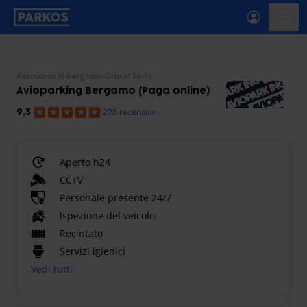
etichetta-navigazione-principale
menu-
Aeroporto di Bergamo-Orio al Serio
Avioparking Bergamo (Paga online)
278 recensioni
9,3
Aperto h24
CCTV
Personale presente 24/7
Ispezione del veicolo
Recintato
Servizi igienici
Vedi tutti