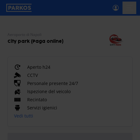
etichetta-navigazione-principale
menu-
Aeroporto di Napoli
City park (Paga online)
Aperto h24
CCTV
Personale presente 24/7
Ispezione del veicolo
Recintato
Servizi igienici
Vedi tutti