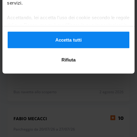
servizi.
Accettando, lei accetta l'uso dei cookie secondo le regole
Alessio Percuoco
8
del suo Paese, ma può modificare le sue impostazioni in
qualsiasi momento. Per tutti i dettagli, consulti la nostra
Parcheggio da 27/07/26 a 30/07/26
Informativa sulla privacy
.
Accetta tutti
Ottimo servizio e cordialità
Ottimo servizio e cordialità
Rifiuta
Bus navetta allo scoperto
2 agosto 2026
FABIO MECACCI
10
Parcheggio da 20/07/26 a 27/07/26