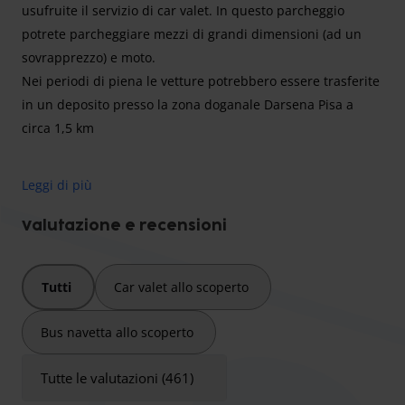
usufruite il servizio di car valet. In questo parcheggio
potrete parcheggiare mezzi di grandi dimensioni (ad un
sovrapprezzo) e moto.
Nei periodi di piena le vetture potrebbero essere trasferite
in un deposito presso la zona doganale Darsena Pisa a
circa 1,5 km
Leggi di più
Parcheggio Pisa Service: Navetta o Valet, la Scelta è Tua
Inizia il tuo viaggio dall'Aeroporto di Pisa (PSA) con la
Valutazione e recensioni
massima praticità grazie a Parcheggio Pisa Service. Questo
parcheggio è situato a soli **3,0 km** dal terminal e ti
Tutti
Car valet allo scoperto
permette di scegliere tra due comode opzioni di
trasferimento.
Bus navetta allo scoperto
Puoi usufruire del **transfer gratuito con navetta**, che ti
accompagnerà all'aeroporto in soli **4 minuti** dopo aver
Tutte le valutazioni (461)
parcheggiato la tua auto scoperta. In alternativa, puoi