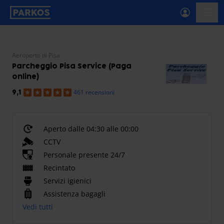
etichetta-navigazione-principale
menu-
Aeroporto di Pisa
Parcheggio Pisa Service (Paga
online)
461 recensioni
9,1
Aperto dalle 04:30 alle 00:00
CCTV
Personale presente 24/7
Recintato
Servizi igienici
Assistenza bagagli
Vedi tutti