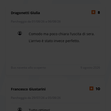
prenotare il **servizio Car Valet**, dove un autista verrà a
ritirare la tua auto direttamente in aeroporto per portarla
Dragonetti Giulia
8
al sicuro.
Operatività e Condizioni Veicoli
Parcheggio da 01/08/26 a 06/08/26
Il personale è a tua disposizione **24 ore su 24**,
offrendo supporto continuo per i tuoi orari di volo. Le
Comodo ma poco chiara l’uscita di sera.
tariffe si applicano alle autovetture standard. Se viaggi con
L’arrivo è stato invece perfetto.
camper o furgoni, è necessario aggiungere un
Comodo ma poco chiara l’uscita di sera. L’arrivo è 
supplemento durante la fase di prenotazione online.
Bus navetta allo scoperto
9 agosto 2026
Comfort e Servizi Utili al Parcheggio
Parcheggio Pisa Service offre una serie di servizi di base
per rendere più piacevole e facile la tua sosta.
Francesco Giustarini
10
Servizi Inclusi
Parcheggio da 29/07/26 a 05/08/26
All'interno della struttura, per il tuo comfort, troverai:
**Toilette** per i clienti.
Tutto ottimo!
**Distributori automatici** di cibi e bevande.