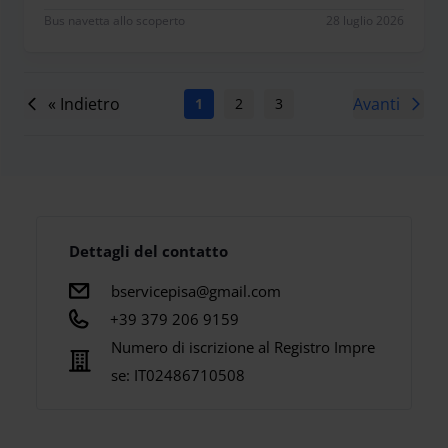
Bus navetta allo scoperto
28 luglio 2026
« Indietro
Avanti
1
2
3
4
5
6
7
Dettagli del contatto
bservicepisa@gmail.com
+39 379 206 9159
Numero di iscrizione al Registro Impre
se:
IT02486710508