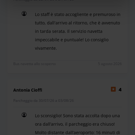
Lo staff è stato accogliente e premuroso in
tutto, dall'arrivo al ritorno, che è avvenuto
in tarda serata. Il servizio navetta
impeccabile e puntuale! Lo consiglio
vivamente.
Lo staff è stato accogliente e premuroso in tutto, 
Bus navetta allo scoperto
5 agosto 2026
Antonia Cioffi
4
Parcheggio da 30/07/26 a 03/08/26
Lo sconsiglio! Sono stata accolta dopo una
ora dall’arrivo, il parcheggio era chiuso!
Molto distante dall’aeroporto: 16 minuti di