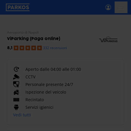
etichetta-navigazione-principale
menu-
Aeroporto di Napoli
ViParking (Paga online)
332 recensioni
8,1
Aperto dalle 04:00 alle 01:00
CCTV
Personale presente 24/7
Ispezione del veicolo
Recintato
Servizi igienici
Vedi tutti