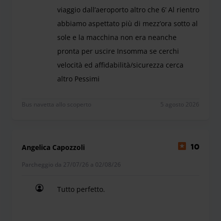
viaggio dall’aeroporto altro che 6’ Al rientro
abbiamo aspettato più di mezz’ora sotto al
sole e la macchina non era neanche
pronta per uscire Insomma se cerchi
velocità ed affidabilità/sicurezza cerca
altro Pessimi
Lo sconsiglio! Sono stata accolta dopo una ora dal
Bus navetta allo scoperto
5 agosto 2026
Angelica Capozzoli
10
Parcheggio da 27/07/26 a 02/08/26
Tutto perfetto.
Tutto perfetto.