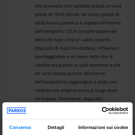
che la navetta non sarebbe potuta arrivare
prima di 15/20 minuti. Mi carico quindi di
tanta buona pazienza e aspetto all'interno
dell'aeroporto. Ciò in considerazione del
fatto che fuori c'era un caldo assurdo.
Dopo più di mezz'ora d'attesa, richiamo il
parcheggiatore e mi viene detto che la
navetta era partita in quel momento e che
mi sarei dovuto portare all'esterno
dell'aeroporto e raggiungere a piedi una
rotonda non proprio vicina al luogo dove
mi trovavo. Finalmente, dopo altri
abbondanti 20 minuti di attesa sotto un
sole e un caldo impressionante, arriva la
moglie del parcheggiatore con un auto e ci
Consenso
Dettagli
Informazioni sui cookie
porta finalmente al parcheggio. Qui