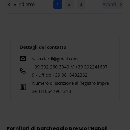
« Indietro
Avanti
1
2
3
4
5
6
7
Dettagli del contatto
sasa.ciardi@gmail.com
+39 392 260 3949 // +39 392241697
9 - Ufficio +39 0818432362
Numero di iscrizione al Registro Impre
se:
IT10547961218
Fornitori di parcheggio presso l'Napoli