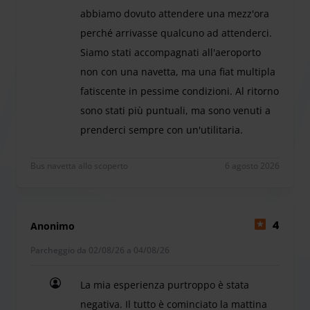
ViParking mette a disposizione per i propri clienti una sala
abbiamo dovuto attendere una mezz'ora
d'attesa con wi-fi, servizi igienici e distributori di cibo e
perché arrivasse qualcuno ad attenderci.
bevande. Lo staff vi aiuterá con i bagagli e li caricherá in
Siamo stati accompagnati all'aeroporto
navetta per voi.
non con una navetta, ma una fiat multipla
Approfittate del servizio di lavaggio auto che il parcheggio
fatiscente in pessime condizioni. Al ritorno
effettua e troverete la vostra vettura pulita al rientro.
sono stati più puntuali, ma sono venuti a
prenderci sempre con un'utilitaria.
Al nostro arrivo il parcheggio era chiuso e abbia
Bus navetta allo scoperto
6 agosto 2026
Anonimo
4
Parcheggio da 02/08/26 a 04/08/26
La mia esperienza purtroppo è stata
negativa. Il tutto è cominciato la mattina