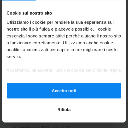
abbiamo atteso altri 10 minuti circa
Cookie sul nostro sito
affinché qualcuno spostasse le auto
parcheggiate dietro la mia auto che
Utilizziamo i cookie per rendere la sua esperienza sul
nostro sito il più fluida e piacevole possibile. I cookie
impedivano il passaggio. A questo punto
essenziali sono sempre attivi perché aiutano il nostro sito
mi chiedo.... sono stato sfortunato io per le
a funzionare correttamente. Utilizziamo anche cookie
diverse difficoltà e casualità incontrate dal
analitici anonimizzati per capire come migliorare i nostri
parcheggiatore nel fornirmi in servizio
servizi.
rispondente a quanto indicato sul sito,
oppure è una consuetudine comportarsi
Accettando, lei accetta l'uso dei cookie secondo le regole
del suo Paese, ma può modificare le sue impostazioni in
in questo modo in questo parcheggio?
qualsiasi momento. Per tutti i dettagli, consulti la nostra
La mia esperienza purtroppo è stata negativa. Il 
Informativa sulla privacy
.
Accetta tutti
Bus navetta allo scoperto
6 agosto 2026
Rifiuta
PAOLA CAMMAROTA
10
Parcheggio da 22/07/26 a 27/07/26